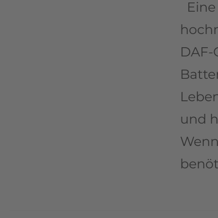
Eine 
hochm
DAF-O
Batte
Leben
und h
Wenn 
benöt