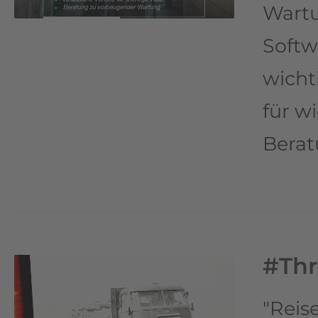
Wartu
Softw
wicht
für w
Berat
#Th
"Reis