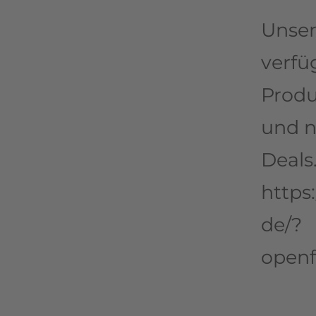
Unser
verfü
Produ
und n
Deals
https
de/?
openf