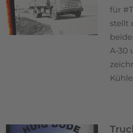
für #
stellt
beide
A-30 
zeich
Kühle
Truc