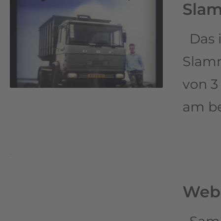
Sla
Das i
Slamm
von 3
am b
Webs