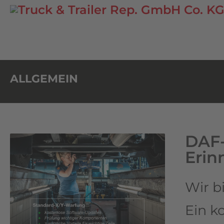
ALLGEMEIN
DAF-
Erin
Wir b
Ein k