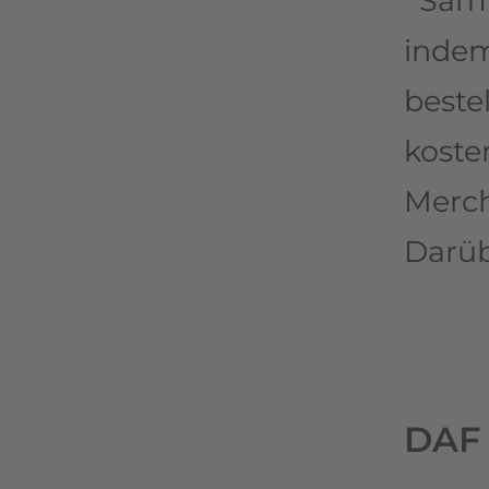
Samm
inde
bestel
koste
Merch
Darüb
DAF 