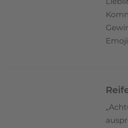
Liebl
Komme
Gewin
Emoji
Reif
„Achtu
auspro