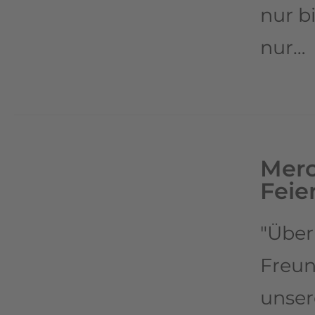
nur b
nur…
Merc
Feie
"Über
Freun
unser