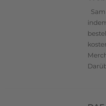
Samm
inde
bestel
koste
Merch
Darüb