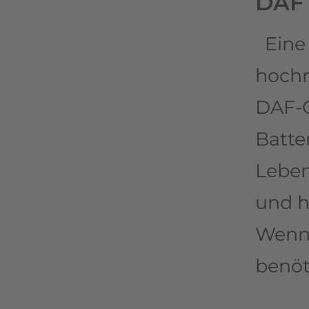
DAF 
Eine 
hochm
DAF-O
Batte
Leben
und h
Wenn 
benöt