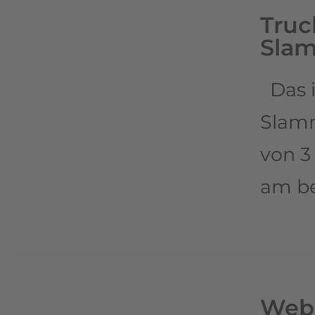
Truc
Sla
Das i
Slamm
von 3
am b
Webs