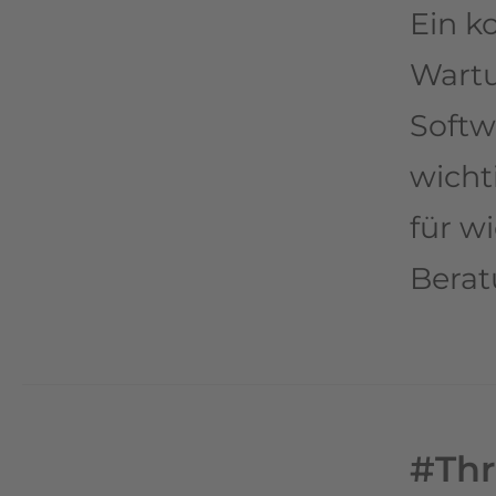
Ein k
Wartu
Softw
wicht
für w
Berat
#Th