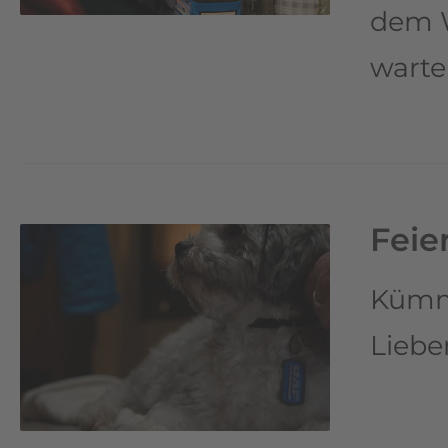
dem 
warte
Feie
Kümme
Liebe