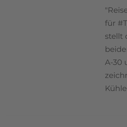
"Reis
für #
stellt
beide
A-30 
zeich
Kühle