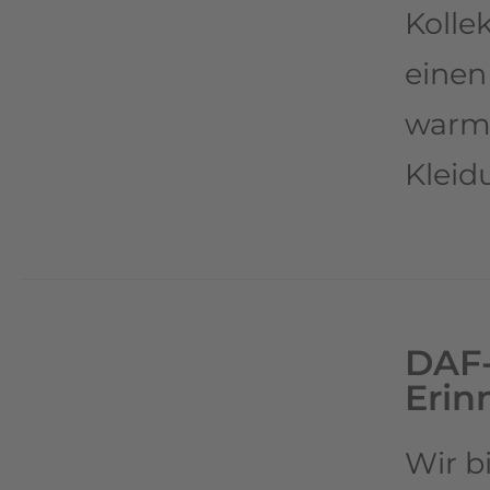
Kollek
einen
warme
Klei
DAF-
Erin
Wir b