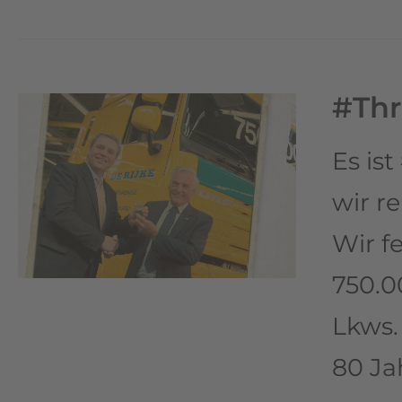
#Th
Es is
wir r
Wir f
750.0
Lkws.
80 Ja